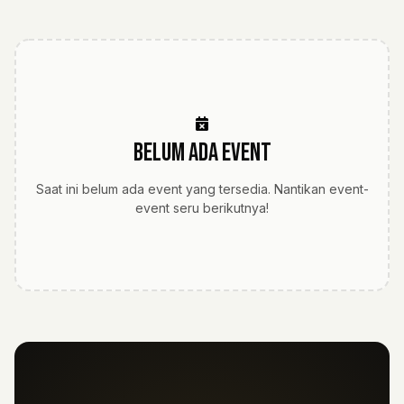
Belum Ada Event
Saat ini belum ada event yang tersedia. Nantikan event-
event seru berikutnya!