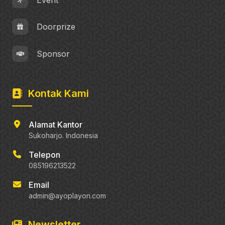
Doorprize
Sponsor
Kontak Kami
Alamat Kantor
Sukoharjo. Indonesia
Telepon
085196213522
Email
admin@ayoplayon.com
Newsletter